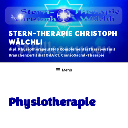
Zum
Inhalt
springen
STERN-THERAPIE CHRISTOPH
WÄLCHLI
dipl. Physiotherapeut FH & KomplementärTherapeut mit
Branchenzertifikat OdA KT, CranioSacral-Therapie
Menü
Physiotherapie