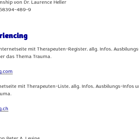
onship von Dr. Laurence Heller
1-58394-489-9
riencing
ternetseite mit Therapeuten-Register, allg. Infos, Ausbilungs
über das Thema Trauma.
g.com
etseite mit Therapeuten-Liste, allg. Infos, Ausbilungs-Infos 
auma.
g.ch
n Peter A. Levine.