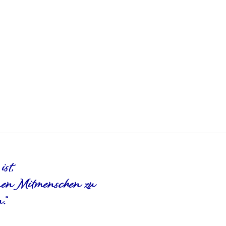
st,
inen Mitmenschen zu
."