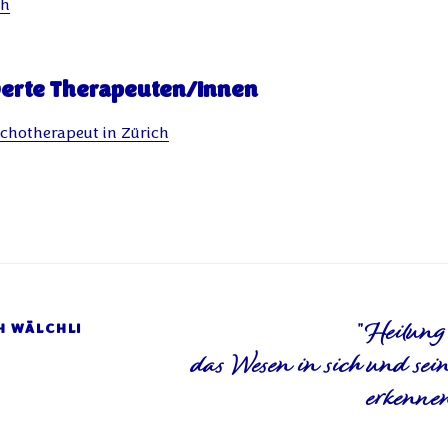
ch
erte Therapeuten/Innen
sychotherapeut in Zürich
H WÄLCHLI
"Heilung i
das Wesen in sich und se
erkennen