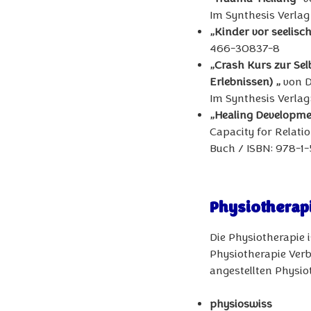
Im Synthesis Verla
„Kinder vor seelisc
466-30837-8
„Crash Kurs zur Se
Erlebnissen) „
von Di
Im Synthesis Verla
„Healing Developm
Capacity for Relati
Buch / ISBN: 978-
Physiotherap
Die Physiotherapie 
Physiotherapie Verb
angestellten Physio
physioswiss