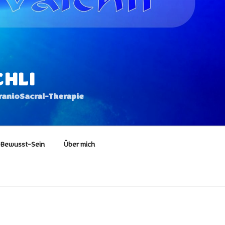
CHLI
CranioSacral-Therapie
Bewusst-Sein
Über mich