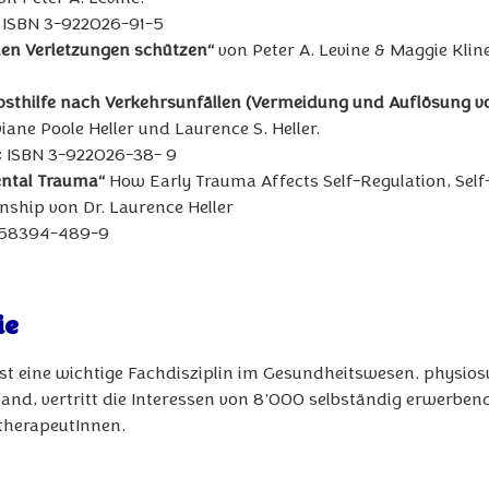
g ISBN 3-922026-91-5
hen Verletzungen schützen“
von Peter A. Levine & Maggie Klin
lbsthilfe nach Verkehrsunfällen (Vermeidung und Auflösung 
ane Poole Heller und Laurence S. Heller.
g: ISBN 3-922026-38- 9
ental Trauma“
How Early Trauma Affects Self-Regulation, Self
onship von Dr. Laurence Heller
1-58394-489-9
ie
ist eine wichtige Fachdisziplin im Gesundheitswesen. physios
and, vertritt die Interessen von 8’000 selbständig erwerbe
therapeutInnen.