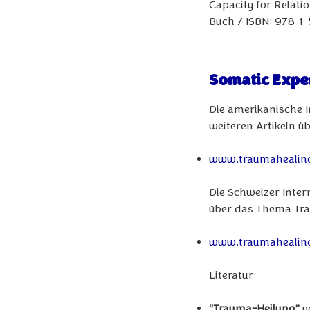
Capacity for Relati
Buch / ISBN: 978-
Somatic Expe
Die amerikanische In
weiteren Artikeln 
www.traumahealin
Die Schweizer Intern
über das Thema Tr
www.traumahealin
Literatur:
“Trauma-Heilung”
vo