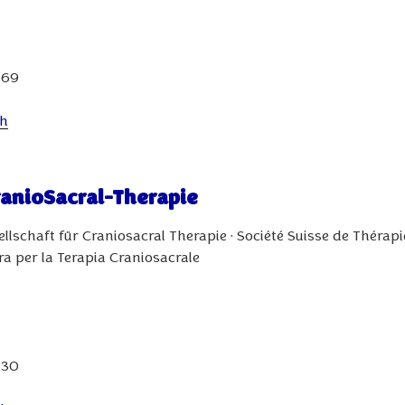
 69
ch
ranioSacral-Therapie
lschaft für Craniosacral Therapie • Société Suisse de Thérapi
ra per la Terapia Craniosacrale
 30