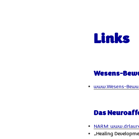
Links
Wesens-Bewu
www.Wesens-Bewus
Das Neuroaff
NARM: www.drlaure
„Healing Developm