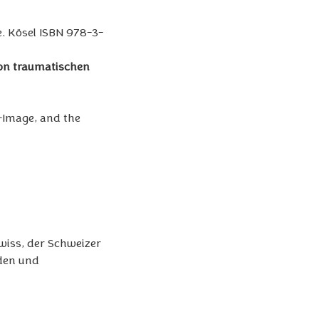
e. Kösel ISBN 978-3-
von traumatischen
-Image, and the
wiss, der Schweizer
nden und