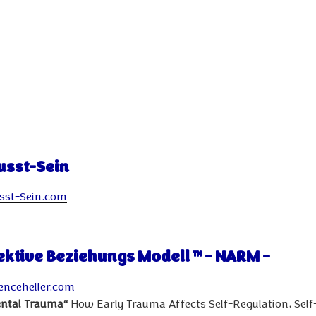
sst-Sein
st-Sein.com
ektive Beziehungs Modell ™
– NARM
–
nceheller.com
ental Trauma“
How Early Trauma Affects Self-Regulation, Self