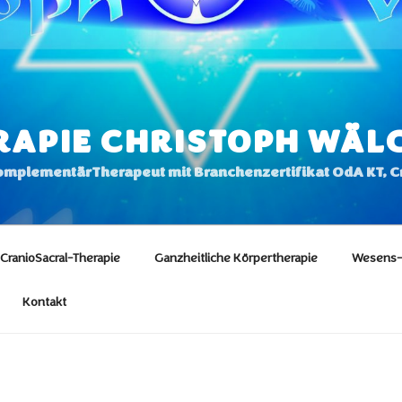
RAPIE CHRISTOPH WÄL
KomplementärTherapeut mit Branchenzertifikat OdA KT, 
CranioSacral-Therapie
Ganzheitliche Körpertherapie
Wesens-
Kontakt